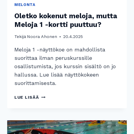
MELONTA
Oletko kokenut meloja, mutta
Meloja 1 -kortti puuttuu?
Tekijä
Noora Ahonen
20.4.2025
Meloja 1 -näyttökoe on mahdollista
suorittaa ilman peruskurssille
osallistumista, jos kurssin sisältö on jo
hallussa. Lue lisää näyttökokeen
suorittamisesta.
OLETKO
LUE LISÄÄ
KOKENUT
MELOJA,
MUTTA
MELOJA
1