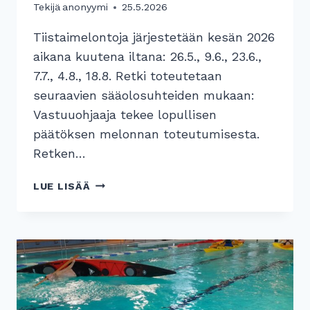
Tekijä
anonyymi
25.5.2026
Tiistaimelontoja järjestetään kesän 2026
aikana kuutena iltana: 26.5., 9.6., 23.6.,
7.7., 4.8., 18.8. Retki toteutetaan
seuraavien sääolosuhteiden mukaan:
Vastuuohjaaja tekee lopullisen
päätöksen melonnan toteutumisesta.
Retken…
TIISTAIMELONTAKAUSI
LUE LISÄÄ
ALKAA