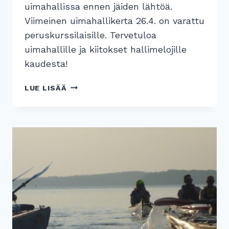
uimahallissa ennen jäiden lähtöä.
Viimeinen uimahallikerta 26.4. on varattu
peruskurssilaisille. Tervetuloa
uimahallille ja kiitokset hallimelojille
kaudesta!
UIMAHALLIMELONTA
LUE LISÄÄ
JATKUU
19.4.
ASTI