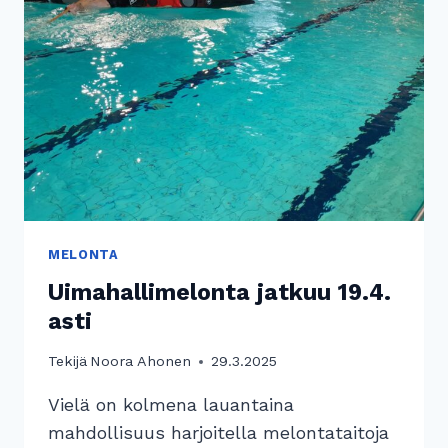
-
KORTTI
PUUTTUU?
MELONTA
Uimahallimelonta jatkuu 19.4.
asti
Tekijä
Noora Ahonen
29.3.2025
Vielä on kolmena lauantaina
mahdollisuus harjoitella melontataitoja