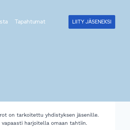
sta
Tapahtumat
LIITY JÄSENEKSI
t on tarkoitettu yhdistyksen jäsenille.
 vapaasti harjoitella omaan tahtiin.