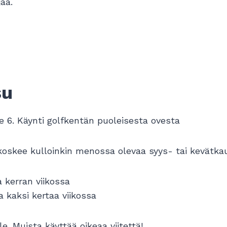
aa.
su
e 6. Käynti golfkentän puoleisesta ovesta
koskee kulloinkin menossa olevaa syys- tai kevätkau
 kerran viikossa
 kaksi kertaa viikossa
e. Muista käyttää oikeaa viitettä!