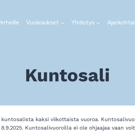
erheille
Vuokraukset
Yhdistys
Ajankohtai
Kuntosali
ntosalista kaksi viikottaista vuoroa. Kuntosalivuoro
9.2025. Kuntosalivuoroilla ei ole ohjaajaa vaan voit