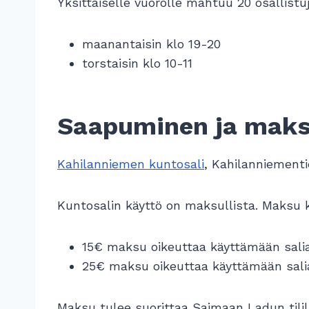
Yksittäiselle vuorolle mahtuu 20 osallistuj
maanantaisin klo 19-20
torstaisin klo 10-11
Saapuminen ja mak
Kahilanniemen kuntosali
, Kahilanniementi
Kuntosalin käyttö on maksullista. Maksu 
15€ maksu oikeuttaa käyttämään salia
25€ maksu oikeuttaa käyttämään salia
Maksu tulee suorittaa Saimaan Ladun tilill