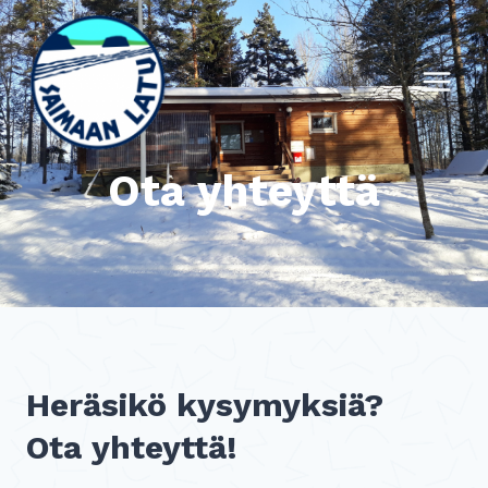
Siirry
sisältöön
Ota yhteyttä
Heräsikö kysymyksiä?
Ota yhteyttä!