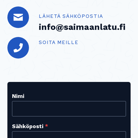
LÄHETÄ SÄHKÖPOSTIA
info@saimaanlatu.fi
SOITA MEILLE
Nimi
Sähköposti
*