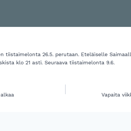
tiistaimelonta 26.5. perutaan. Eteläiselle Saimaall
ista klo 21 asti. Seuraava tiistaimelonta 9.6.
lien
 alkaa
Vapaita vii