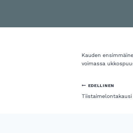
Kauden ensimmäinen 
voimassa ukkospuusk
Artikke
EDELLINEN
Tiistaimelontakausi
selaus