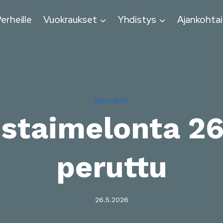
erheille
Vuokraukset
Yhdistys
Ajankohtai
MELONTA
istaimelonta 26
peruttu
26.5.2026