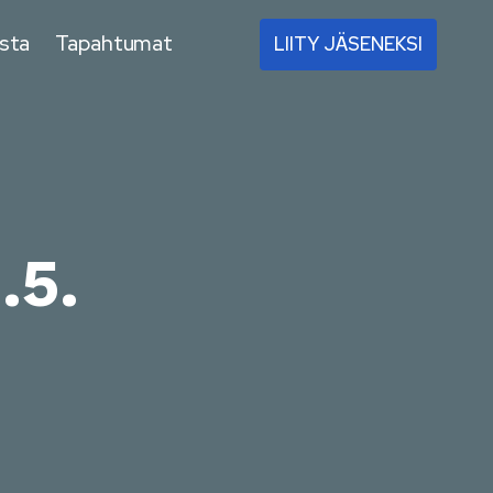
sta
Tapahtumat
LIITY JÄSENEKSI
.5.