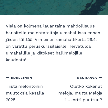
Vielä on kolmena lauantaina mahdollisuus
harjoitella melontataitoja uimahallissa ennen
jäiden lähtöä. Viimeinen uimahallikerta 26.4.
on varattu peruskurssilaisille. Tervetuloa
uimahallille ja kiitokset hallimelojille
kaudesta!
Artikkelien
EDELLINEN
SEURAAVA
selaus
Tiistaimelontoihin
Oletko kokenut
muutoksia kesällä
meloja, mutta Meloja
2025
1 -kortti puuttuu?