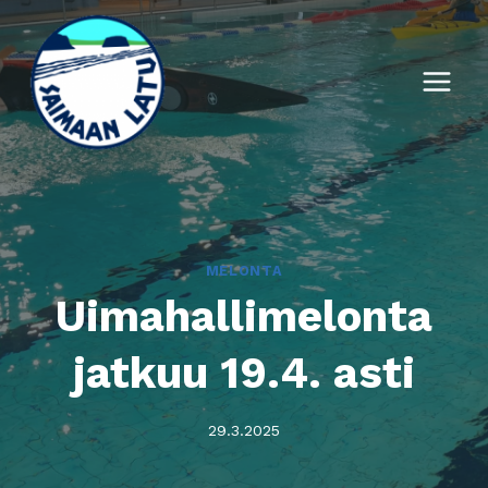
Siirry
sisältöön
MELONTA
Uimahallimelonta
jatkuu 19.4. asti
29.3.2025