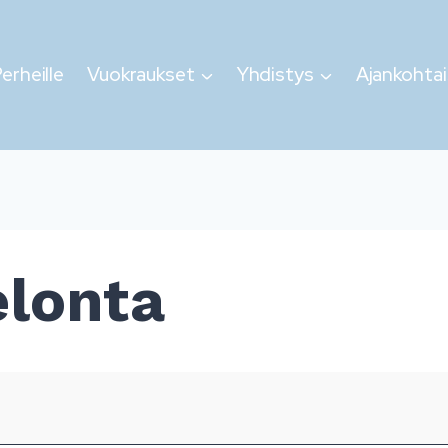
erheille
Vuokraukset
Yhdistys
Ajankohtai
lonta