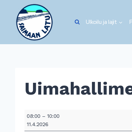
Siirry
sisältöön
Ulkoilu ja lajit
P
Uimahallime
U
08:00
–
10:00
i
11.4.2026
m