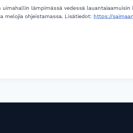
 uimahallin lämpimässä vedessä lauantaiaamuisin k
ta melojia ohjeistamassa. Lisätiedot:
https://saimaa