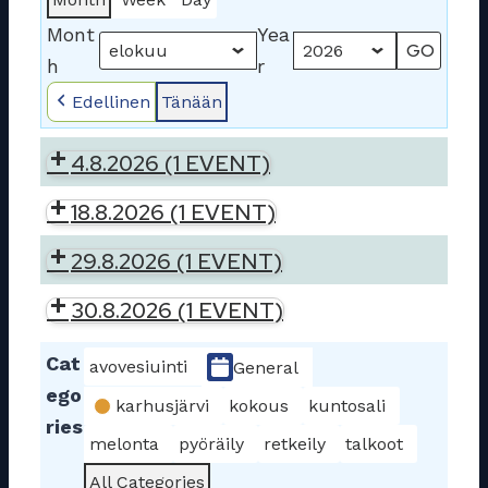
Mont
Yea
h
r
Edellinen
Tänään
4.8.2026
(1 EVENT)
Tiistaimelonta
18.8.2026
(1 EVENT)
Tiistaimelonta
29.8.2026
(1 EVENT)
Nuku
30.8.2026
(1 EVENT)
Yö
Nuku
Ulkona
Cat
avovesiuinti
General
Yö
melontaretki
ego
Ulkona
karhusjärvi
kokous
kuntosali
ries
melontaretki
melonta
pyöräily
retkeily
talkoot
All Categories