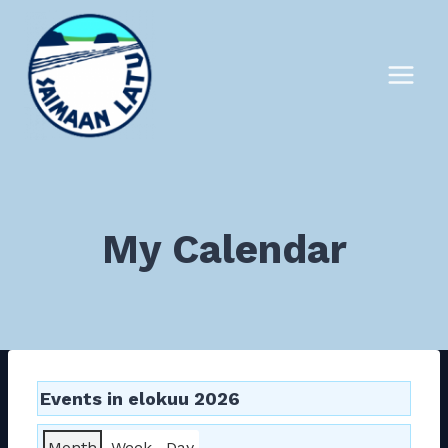
Siirry
sisältöön
My Calendar
Events in elokuu 2026
Month
Week
Day