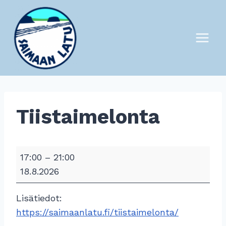
Siirry
sisältöön
Tiistaimelonta
T
17:00
–
21:00
i
18.8.2026
i
s
Lisätiedot:
t
https://saimaanlatu.fi/tiistaimelonta/
a