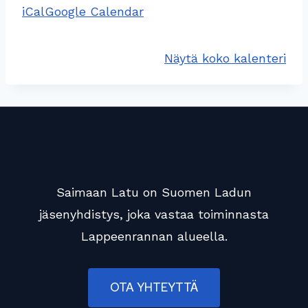
iCal
Google Calendar
i
m
e
Näytä koko kalenteri
l
o
n
t
a
Saimaan Latu on Suomen Ladun
jäsenyhdistys, joka vastaa toiminnasta
Lappeenrannan alueella.
OTA YHTEYTTÄ