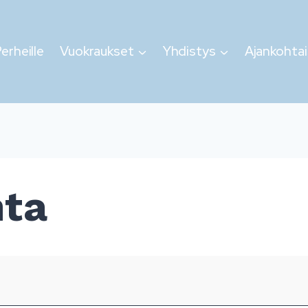
erheille
Vuokraukset
Yhdistys
Ajankohtai
nta