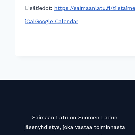
s
Lisätiedot:
https://saimaanlatu.fi/tiistaim
t
iCal
Google Calendar
a
i
m
e
l
o
n
t
a
Saimaan Latu on Suomen Ladun
jäsenyhdistys, joka vastaa toiminnasta