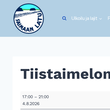
Siirry
sisältöön
Ulkoilu ja lajit
P
Tiistaimelo
T
17:00
–
21:00
i
4.8.2026
i