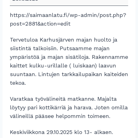
i
m
https://saimaanlatu.fi/wp-admin/post.php?
a
post=2881&action=edit
a
n
Tervetuloa Karhusjärven majan huolto ja
L
siistintä talkoisiin. Putsaamme majan
a
ympäristöä ja majan sisätiloja. Rakennamme
d
kaittet kulku-urillalle ( luiskaan) laavun
u
suuntaan. Lintujen tarkkailupaikan kaiteiden
n
tekoa.
t
Varatkaa työvälineitä matkanne. Majalta
a
löytyy pari kottikärriä ja harava. Joten omilla
l
välineillä pääsee helpommin toimeen.
k
o
Keskiviikkona 29.10.2025 klo 13- alkaen.
o