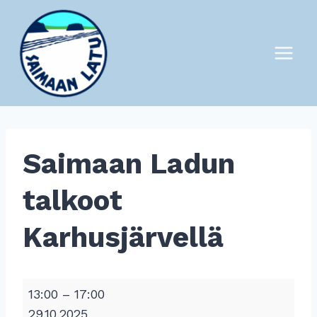
Siirry
sisältöön
Saimaan Ladun
talkoot
Karhusjärvellä
S
13:00
–
17:00
a
29.10.2025