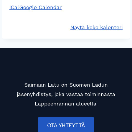
t
iCal
Google Calendar
K
a
Näytä koko kalenteri
r
h
u
s
j
ä
r
Saimaan Latu on Suomen Ladun
v
jäsenyhdistys, joka vastaa toiminnasta
e
l
Lappeenrannan alueella.
l
ä
OTA YHTEYTTÄ