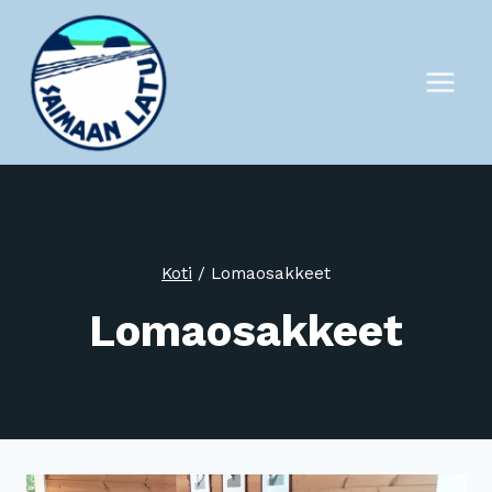
Siirry
sisältöön
Koti
/
Lomaosakkeet
Lomaosakkeet