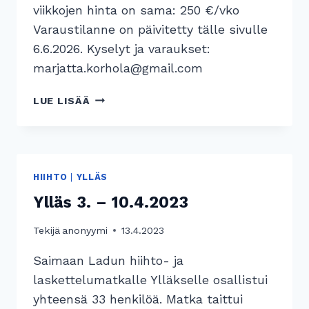
viikkojen hinta on sama: 250 €/vko
Varaustilanne on päivitetty tälle sivulle
6.6.2026. Kyselyt ja varaukset:
marjatta.korhola@gmail.com
VAPAITA
LUE LISÄÄ
VIIKKOJA
LOMAOSAKKEISSA
HIIHTO
|
YLLÄS
Ylläs 3. – 10.4.2023
Tekijä
anonyymi
13.4.2023
Saimaan Ladun hiihto- ja
laskettelumatkalle Ylläkselle osallistui
yhteensä 33 henkilöä. Matka taittui