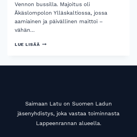
Vennon bussilla. Majoitus oli
Äkäslompolon Ylläskaltiossa, jossa
aamiainen ja päivällinen maittoi –
vähän…
YLLÄS
LUE LISÄÄ
3.
–
10.4.2023
Saimaan Latu on Suomen Ladun
jäsenyhdistys, joka vastaa toiminnasta
Lappeenrannan alueella.