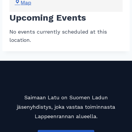
S
Map
y
Upcoming Events
d
ä
No events currently scheduled at this
n
location.
a
l
u
e
r
y
:
n
Saimaan Latu on Suomen Ladun
t
jäsenyhdistys, joka vastaa toiminnasta
i
Lappeenrannan alueella.
l
a