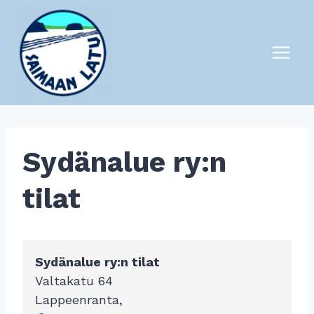
Siirry
sisältöön
Sydänalue ry:n
tilat
Sydänalue ry:n tilat
Valtakatu 64
Lappeenranta
,